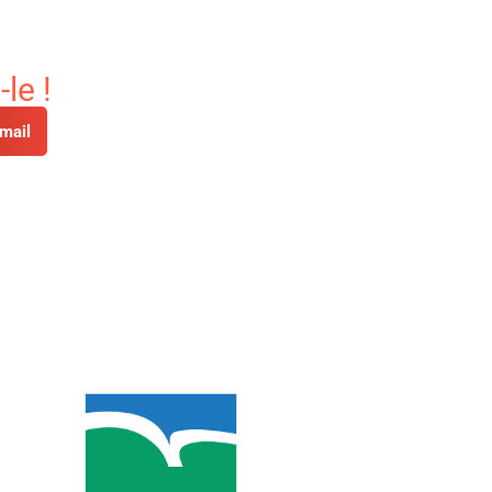
le !
mail